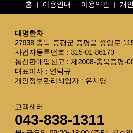
**보관방법 및 선물용**
홈
|
이용안내
|
이용약관
|
개
*배송요청사항*은 주문서 또는 
현금영수증 발급 안내
제주도 + 섬지역 추가 배송료 안
대명한차
선물용으로 구입한다면 읽어주세
27938 충북 증평군 증평읍 중앙로 11
회원정보를 확인하세요~
사업자등록번호 : 315-01-86173
통신판매업신고 : 제2008-충북증평-00
대표이사 : 연덕규
개인정보관리책임자 : 유시영
고객센터
043-838-1311
월~금요일 09:00~18:00 (주말, 공휴