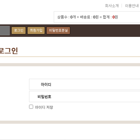
회사소개
이용안내
상품수 :
0
개 + 배송료 :
0
원 = 합계 :
0
원
로그인
회원가입
비밀번호분실
 로그인
아이디
비밀번호
아이디 저장