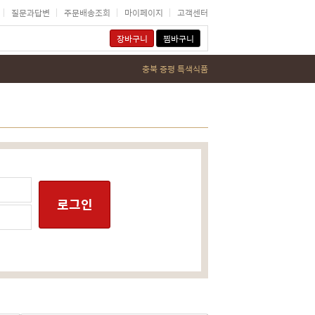
질문과답변
주문배송조회
마이페이지
고객센터
장바구니
찜바구니
충북 증평 특색식품
로그인