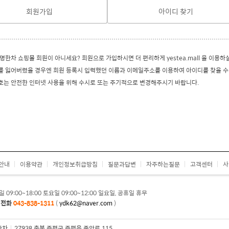
회원가입
아이디 찾기
한차 쇼핑몰 회원이 아니세요? 회원으로 가입하시면 더 편리하게 yestea.mall 을 이용하
 잃어버렸을 경우엔 회원 등록시 입력했던 이름과 이메일주소를 이용하여 아이디를 찾을 수
는 안전한 인터넷 사용을 위해 수시로 또는 주기적으로 변경해주시기 바랍니다.
안내
이용약관
개인정보취급방침
질문과답변
자주하는질문
고객센터
사
일 09:00~18:00 토요일 09:00~12:00 일요일, 공휴일 휴무
의전화
043-838-1311
(
ydk62@naver.com
)
한차
|
27938 충북 증평군 증평읍 중앙로 115