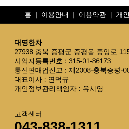
설연휴 배송안내입니다
**보관방법 및 선물용**
홈
|
이용안내
|
이용약관
|
개
*배송요청사항*은 주문서 또는 
현금영수증 발급 안내
제주도 + 섬지역 추가 배송료 안
대명한차
선물용으로 구입한다면 읽어주세
27938 충북 증평군 증평읍 중앙로 11
회원정보를 확인하세요~
사업자등록번호 : 315-01-86173
통신판매업신고 : 제2008-충북증평-00
대표이사 : 연덕규
개인정보관리책임자 : 유시영
고객센터
043-838-1311