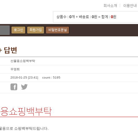
회사소개
이용안내
상품수 :
0
개 + 배송료 :
0
원 = 합계 :
0
원
로그인
회원가입
비밀번호분실
+ 답변
선물용쇼핑백부탁
우영희
2018-01-25 [23:41]
count : 5195
용쇼핑백부탁
물용으로 쇼핑백부탁드립니다.