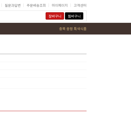
질문과답변
주문배송조회
마이페이지
고객센터
장바구니
찜바구니
충북 증평 특색식품