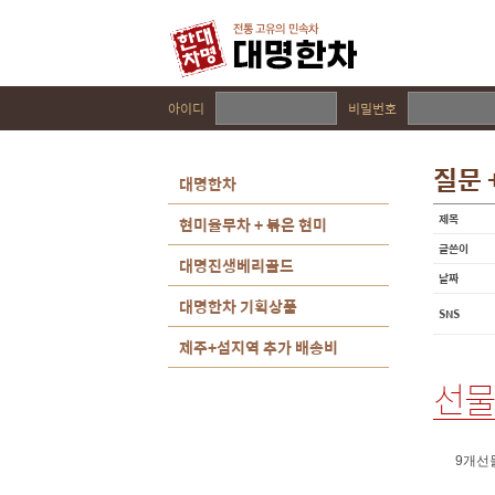
아이디
비밀번호
질문 
대명한차
제목
현미율무차 + 볶은 현미
글쓴이
대명진생베리골드
날짜
대명한차 기획상품
SNS
제주+섬지역 추가 배송비
선물
9개선