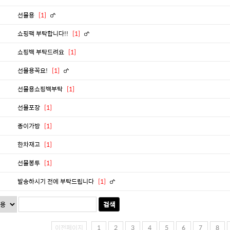
선물용
[1]
쇼핑팩 부탁합니다!!
[1]
쇼핑백 부탁드려요
[1]
선물용꼭요!
[1]
선물용쇼핑백부탁
[1]
선물포장
[1]
종이가방
[1]
한차재고
[1]
선물봉투
[1]
발송하시기 전에 부탁드립니다
[1]
검색
이전페이지
1
2
3
4
5
6
7
8