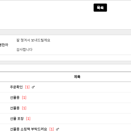
목록
잘 챙겨서 보내드릴께요
명한차
감사합니다
제목
주문확인
[1]
선물용
[1]
선물용
[1]
선물 포장
[1]
선물용 쇼핑백 부탁드려요
[1]