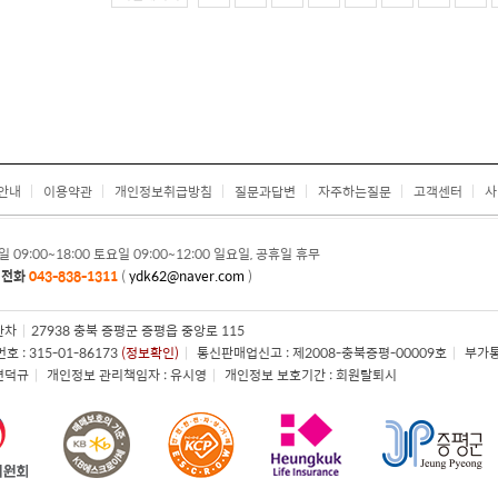
안내
이용약관
개인정보취급방침
질문과답변
자주하는질문
고객센터
사
일 09:00~18:00 토요일 09:00~12:00 일요일, 공휴일 휴무
의전화
043-838-1311
(
ydk62@naver.com
)
한차
|
27938 충북 증평군 증평읍 중앙로 115
 : 315-01-86173
(정보확인)
|
통신판매업신고 : 제2008-충북증평-00009호
|
부가통
 연덕규
|
개인정보 관리책임자 : 유시영
|
개인정보 보호기간 : 회원탈퇴시