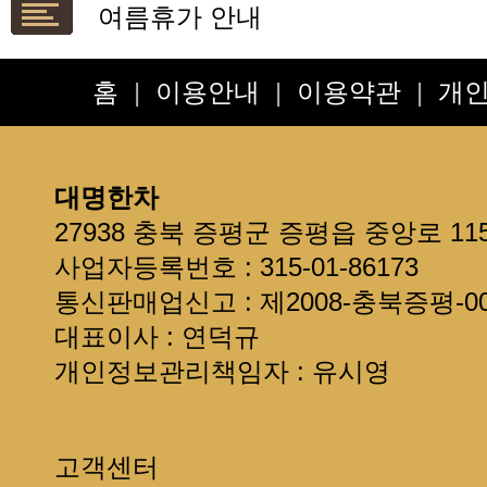
여름휴가 안내
설연휴 배송안내입니다
**보관방법 및 선물용**
홈
|
이용안내
|
이용약관
|
개
*배송요청사항*은 주문서 또는 
현금영수증 발급 안내
제주도 + 섬지역 추가 배송료 안
대명한차
선물용으로 구입한다면 읽어주세
27938 충북 증평군 증평읍 중앙로 11
회원정보를 확인하세요~
사업자등록번호 : 315-01-86173
통신판매업신고 : 제2008-충북증평-00
대표이사 : 연덕규
개인정보관리책임자 : 유시영
고객센터