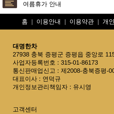
여름휴가 안내
설연휴 배송안내입니다
**보관방법 및 선물용**
홈
|
이용안내
|
이용약관
|
개
*배송요청사항*은 주문서 또는 
현금영수증 발급 안내
제주도 + 섬지역 추가 배송료 안
대명한차
선물용으로 구입한다면 읽어주세
27938 충북 증평군 증평읍 중앙로 11
회원정보를 확인하세요~
사업자등록번호 : 315-01-86173
통신판매업신고 : 제2008-충북증평-00
대표이사 : 연덕규
개인정보관리책임자 : 유시영
고객센터